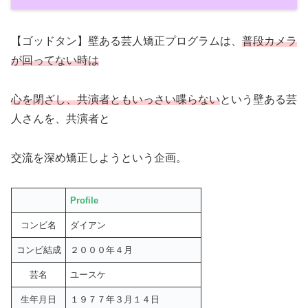
【ゴッドタン】壁ある芸人矯正プログラムは、
普段カメラ
が回ってない時は
心を閉ざし、共演者ともいっさい喋らない
という壁ある芸
人さんを、共演者と
交流を深め矯正しようという企画。
Profile
コンビ名
ダイアン
コンビ結成
２０００年４月
芸名
ユースケ
生年月日
１９７７年３月１４日