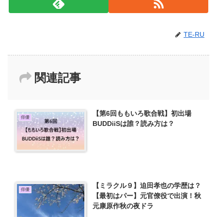
TE-RU
関連記事
【第6回ももいろ歌合戦】初出場
俳優
BUDDiiSは誰？読み方は？
【ミラクル９】迫田孝也の学歴は？
俳優
【最初はパー】元官僚役で出演！秋
元康原作秋の夜ドラ