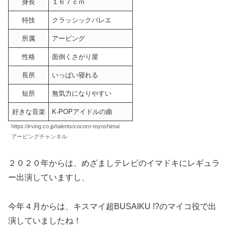
身長
１６７ｃｍ
特技
クラッシックバレエ
所属
アービング
性格
面倒くさがり屋
長所
いっぱい寝れる
短所
無気力になりやすい
好きな音楽
K-POPアイドルの曲
https://irving.co.jp/talents/cocoro-toyoshima/
アービングチャンネル
２０２０年からは、めざましテレビのイマドキにレギュラ
ー出演していますし、
今年４月からは、キスマイ超BUSAIKU !?のマイコ役で出
演していましたね！