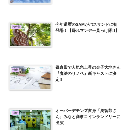
今年還暦のSAMがバスサンドに初
未分類
登場！【帰れマンデー見っけ隊!!】
鎌倉殿で人気急上昇の金子大地さん
俳優
『魔法のリノベ』新キャストに決
定!!
オーバーデモンズ変身『奥智哉さ
俳優
ん』みなと商事コインランドリーに
出演