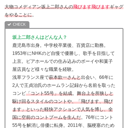
大物コメディアン坂上二郎さんの
飛びます飛びます
ギャグ
をやることに
。
坂上二郎さんはどんな人？
鹿児島市出身。中学校卒業後、百貨店に勤務。
1953年にNHKのど自慢で優勝し、歌手を目指して
上京。ビアホールでの住み込みのボーイや和菓子
屋店員など様々な職業を経験。
浅草フランス座で
萩本欽一さんと
出会い、66年に
2人で王貞治氏のホームラン記録から名前を取った
コンビ
「コント55号」を結成
。
舞台上を所狭しと
駆け回るスタイルのコントや、「飛びます、飛び
ます」といった軽快アクションで人気を博し、全
国に空前のコントブームを生んだ
。76年にコント
55号を解消し俳優に転身。2011年、脳梗塞のため