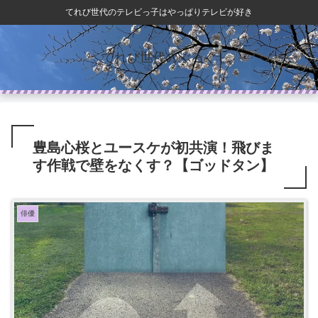
てれび世代のテレビっ子はやっぱりテレビが好き
てれび世代のぶろぐ
豊島心桜とユースケが初共演！飛びま
す作戦で壁をなくす？【ゴッドタン】
俳優