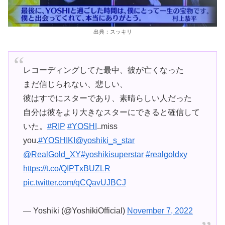
出典：スッキリ
レコーディングしてた最中、彼が亡くなった
まだ信じられない、悲しい、
彼はすでにスターであり、素晴らしい人だった
自分は彼をより大きなスターにできると確信して
いた。
#RIP
#YOSHI
..miss
you.
#YOSHIKI
@yoshiki_s_star
@RealGold_XY
#yoshikisuperstar
#realgoldxy
https://t.co/QIPTxBUZLR
pic.twitter.com/qCQavUJBCJ
— Yoshiki (@YoshikiOfficial)
November 7, 2022