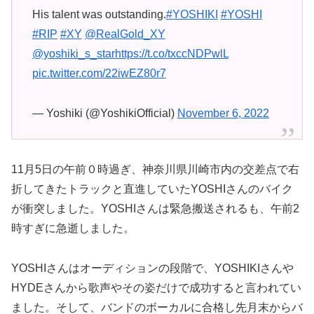
His talent was outstanding.
#YOSHIKI
#YOSHI
#RIP
#XY
@RealGold_XY
@yoshiki_s_star
https://t.co/txccNDPwlL
pic.twitter.com/22iwEZ80r7
— Yoshiki (@YoshikiOfficial)
November 6, 2022
11月5日の午前０時過ぎ、神奈川県川崎市内の交差点で右
折してきたトラックと直進していたYOSHIさんのバイク
が衝突しました。YOSHIさんは緊急搬送されるも、午前2
時すぎに急逝しました。
YOSHIさんはオーディションの段階で、YOSHIKIさんや
HYDEさんから歌声やその姿だけで成功すると言われてい
ました。そして、バンドのボーカルに合格し先月末からバ