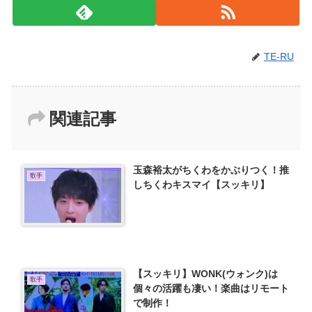
TE-RU
関連記事
玉森裕太がちくわをかぶりつく！推
歌手
しちくわキスマイ【スッキリ】
【スッキリ】WONK(ウォンク)は
歌手
個々の活躍も凄い！楽曲はリモート
で制作！