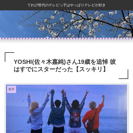
てれび世代のテレビっ子はやっぱりテレビが好き
てれび世代のぶろぐ
YOSHI(佐々木嘉純)さん19歳を追悼 彼
はすでにスターだった【スッキリ】
歌手