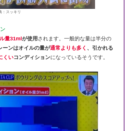
典：スッキリ
ン
ル量31ml
が使用
されます。一般的な量は半分の
レーンはオイルの量が
通常よりも多く
、引かれる
にくい
コンディション
になっているそうです。