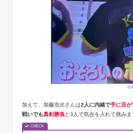
出
加えて、加藤浩次さんは
2人に内緒で
手に豆が
戦いでも
真剣勝負
と3人で気合を入れて挑みま