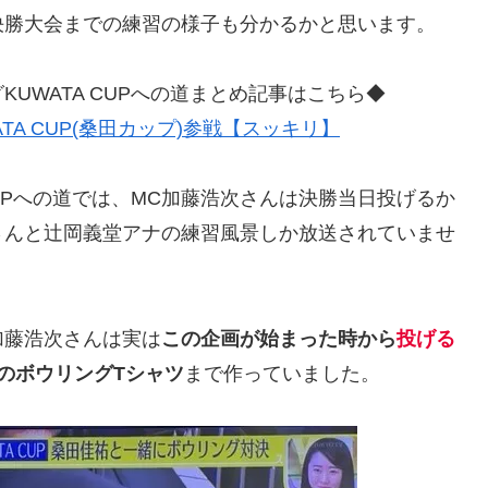
決勝大会までの練習の様子も分かるかと思います。
UWATA CUPへの道まとめ記事はこちら◆
A CUP(桑田カップ)参戦【スッキリ】
CUPへの道では、MC加藤浩次さんは決勝当日投げるか
さんと辻岡義堂アナの練習風景しか放送されていませ
C加藤浩次さんは実は
この企画が始まった時から
投げる
のボウリングTシャツ
まで作っていました。