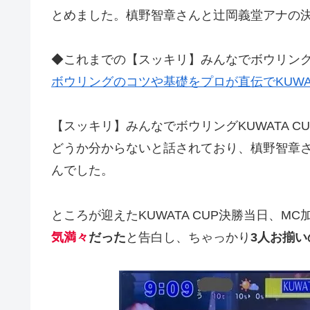
とめました。槙野智章さんと辻岡義堂アナの
◆これまでの【スッキリ】みんなでボウリングK
ボウリングのコツや基礎をプロが直伝でKUWAT
【スッキリ】みんなでボウリングKUWATA 
どうか分からないと話されており、槙野智章
んでした。
ところが迎えたKUWATA CUP決勝当日、M
気満々
だった
と告白し、ちゃっかり
3人お揃い