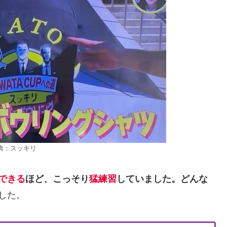
典：スッキリ
できる
ほど、こっそり
猛練習
していました。どんな
した。