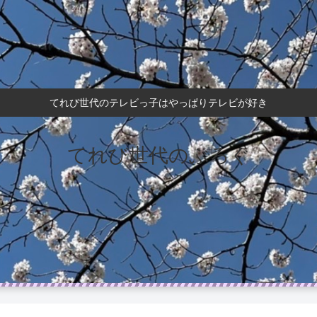
てれび世代のテレビっ子はやっぱりテレビが好き
てれび世代のぶろぐ