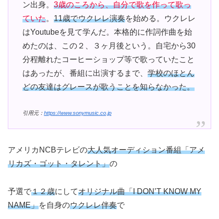
ン出身。
3歳のころから、自分で歌を作って歌っ
ていた
。
11歳でウクレレ演奏
を始める。ウクレレ
はYoutubeを見て学んだ。本格的に作詞作曲を始
めたのは、この２、３ヶ月後という。自宅から30
分程離れたコーヒーショップ等で歌っていたこと
はあったが、番組に出演するまで、
学校のほとん
どの友達はグレースが歌うことを知らなかった。
引用元：
https://www.sonymusic.co.jp
アメリカNCBテレビの
大人気オーディション番組「アメ
リカズ・ゴット・タレント」
の
予選で
１２歳
にして
オリジナル曲「I DON’T KNOW MY
NAME」
を自身の
ウクレレ伴奏
で