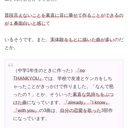
普段言えないことを素直に音に乗せて作ることができるの
が１番面白いと感じ
て
いるそうです。また、
実体験をもとに描いた曲が多い
のだ
とか。
（中学1年生のときに作った）
『no
THANKYOU』
では、学校で友達とケンカをしち
ゃったことがきっかけで作りました。「なんで怒
ったの？」とか、そういった
素直な気持ちをぶつ
けた曲
になっています。
『already』『I know』
『with you』
の3曲は、
自分の恋愛を歌った
3部作
になっています。