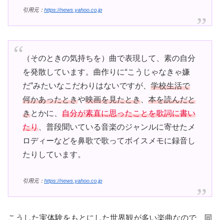
引用元：
https://news.yahoo.co.jp
（そのときの気持ちを）曲で表現して、素の自分
を発散しています。曲作りに“こうじゃなきゃ嫌
だ”みたいなこだわりはないですが、
学校生活で
何かあったとき
や
映画を見たとき
、
本を読んだと
き
とかに、
自分が素直に思ったことを歌詞に書い
たり
、普段聞いている音楽のジャンルに寄せたメ
ロディーなどを鼻歌で歌ってボイスメモに録音し
たりしています。
引用元：
https://news.yahoo.co.jp
こうした実体験をもとにした世界観が多い楽曲なので、同