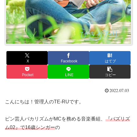
X
Facebook
はてブ
Pocket
LINE
コピー
2022.07.03
こんにちは！管理人のTE-RUです。
ピン芸人バカリズムがMCを務める音楽番組、
『バズリズ
ム02』で16歳シンガー
の