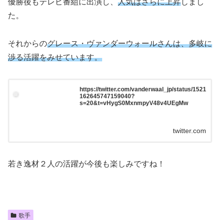
優勝後もテレビ番組に出演し、
人気はさらに上昇
しまし
た。
それからの
グレース・ヴァンダーウォールさんは、多岐に
渉る活躍をみせています。
https://twitter.com/vanderwaal_jp/status/1521
162645747159040?
s=20&t=vHygS0MxnmpyV48v4UEgMw
twitter.com
若き逸材２人の活躍が今後も楽しみですね！
歌手