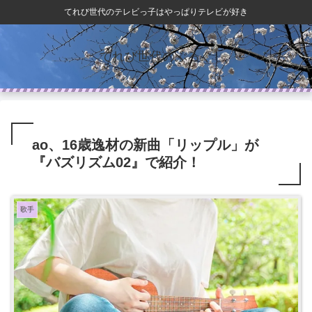
てれび世代のテレビっ子はやっぱりテレビが好き
てれび世代のぶろぐ
ao、16歳逸材の新曲「リップル」が
『バズリズム02』で紹介！
歌手