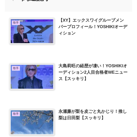
【XY】エックスワイグループメン
歌手
バープロフィール！YOSHIKIオーデ
ィション
大島莉旺の経歴が凄い！YOSHIKIオ
歌手
ーディション2人目合格者WEニュー
ス【スッキリ】
永瀬廉が梨を皮ごと丸かじり！推し
歌手
梨は日田梨【スッキリ】